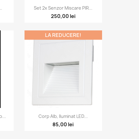
a
Vizualizare rapida

.
Set 2x Senzor Miscare PIR...
250,00 lei
LA REDUCERE!
a
Vizualizare rapida

...
Corp Alb, Iluminat LED...
85,00 lei