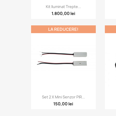
Vizualizare rapida

Kit Iluminat Trepte...
1.800,00 lei
LA REDUCERE!
Vizualizare rapida

Set 2 X Mini Senzor PIR...
150,00 lei