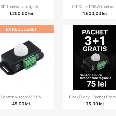
Vizualizare rapida
Vizualizare rapid


KIT Iluminat Inteligent...
KIT Color RGBW Iluminat..
1.200,00 lei
1.600,00 lei
LA REDUCERE!
Vizualizare rapida
Vizualizare rapid


Senzor Miscare PIR 12V
Black Friday - Pachet Promo
45,00 lei
75,00 lei