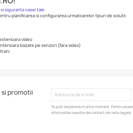
H.RO!
si siguranta casei tale
entru planificarea si configurarea urmatoarelor tipuri de solutii:
exterioara video
nterioara bazate pe senzori (fara video)
trani
 si promotii
Te poti dezabona in orice moment. Pentru aceas
informatiile noastre de contact din nota legala.