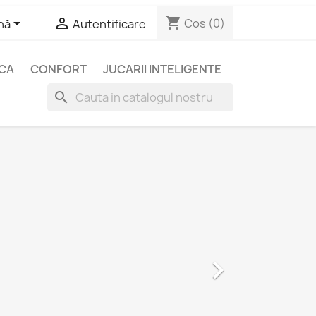
shopping_cart


Cos
(0)
nă
Autentificare
ICA
CONFORT
JUCARII INTELIGENTE
search
