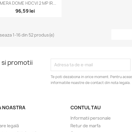
Vizualizare rapida

MERA DOME HDCVI 2 MP IR...
96,59 lei
iseaza 1-16 din 52 produs(e)
 si promotii
Te poti dezabona in orice moment. Pentru aceas
informatiile noastre de contact din nota legala.
A NOASTRA
CONTUL TAU
Informatii personale
are legală
Retur de marfa