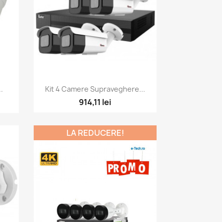
Vizualizare rapida

.
Kit 4 Camere Supraveghere...
914,11 lei
LA REDUCERE!