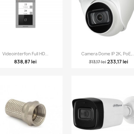
Vizualizare rapida
Vizualizare rapida


Videointerfon Full HD...
Camera Dome IP 2K, PoE,..
838,87 lei
233,17 lei
313,17 lei