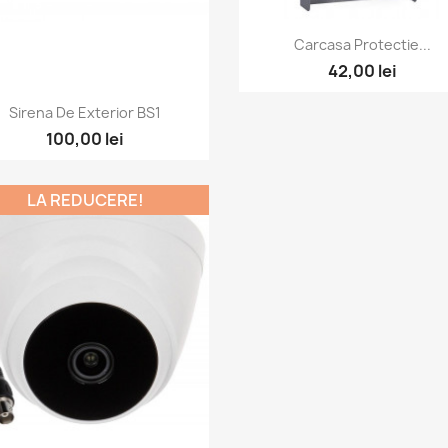
Vizualizare rapida

Carcasa Protectie...
42,00 lei
Vizualizare rapida

Sirena De Exterior BS1
100,00 lei
LA REDUCERE!