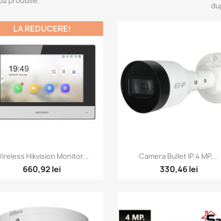
52 produse.
du
LA REDUCERE!
Vizualizare rapida
Vizualizare rapida


ireless Hikvision Monitor...
Camera Bullet IP 4 MP,...
660,92 lei
330,46 lei