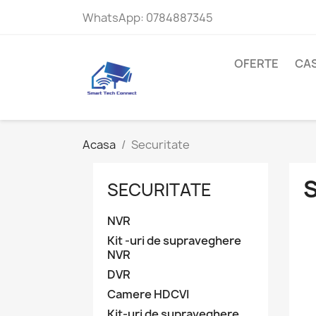
WhatsApp:
0784887345
OFERTE
CAS
Acasa
Securitate
SECURITATE
NVR
Kit -uri de supraveghere
NVR
DVR
Camere HDCVI
Kit-uri de supraveghere