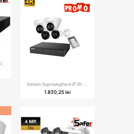
...
Vizualizare rapida

Sistem Supraveghere IP 2K -...
1.830,25 lei