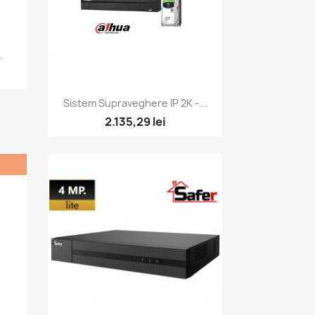
.
Vizualizare rapida

Sistem Supraveghere IP 2K -...
2.135,29 lei