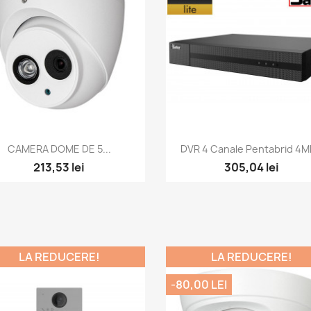
Vizualizare rapida
Vizualizare rapida


CAMERA DOME DE 5...
DVR 4 Canale Pentabrid 4MP
213,53 lei
305,04 lei
LA REDUCERE!
LA REDUCERE!
-80,00 LEI