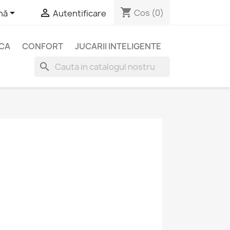
shopping_cart


Cos
(0)
nă
Autentificare
ICA
CONFORT
JUCARII INTELIGENTE
search