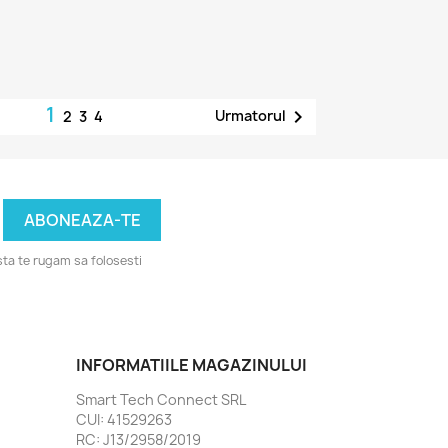
1

Urmatorul
2
3
4
ta te rugam sa folosesti
INFORMATIILE MAGAZINULUI
Smart Tech Connect SRL
CUI: 41529263
RC: J13/2958/2019