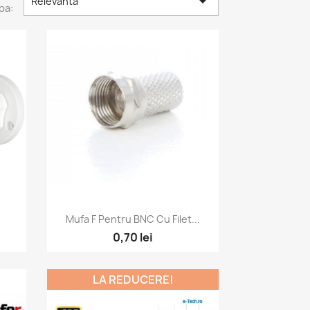

Relevanta
pa:
Vizualizare rapida

Mufa F Pentru BNC Cu Filet...
0,70 lei
LA REDUCERE!