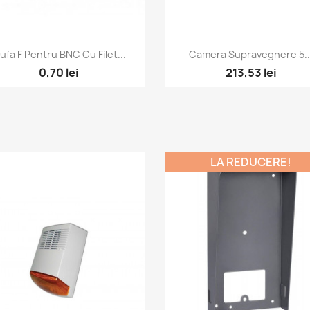
Vizualizare rapida
Vizualizare rapida


ufa F Pentru BNC Cu Filet...
Camera Supraveghere 5..
0,70 lei
213,53 lei
LA REDUCERE!