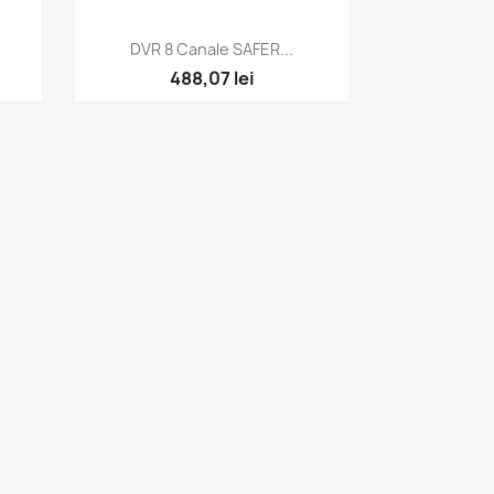
Vizualizare rapida

DVR 8 Canale SAFER...
488,07 lei