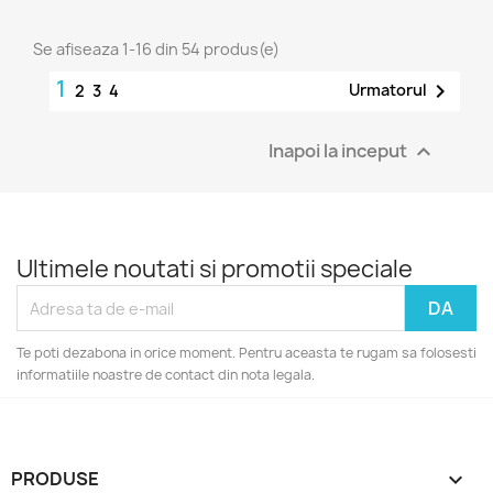
Se afiseaza 1-16 din 54 produs(e)
1

Urmatorul
2
3
4
Inapoi la inceput

Ultimele noutati si promotii speciale
Te poti dezabona in orice moment. Pentru aceasta te rugam sa folosesti
informatiile noastre de contact din nota legala.
PRODUSE
