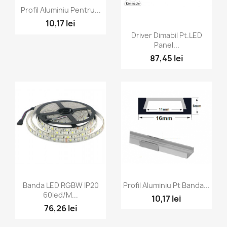
Vizualizare rapida

Profil Aluminiu Pentru...
10,17 lei
Vizualizare rapida

Driver Dimabil Pt.LED
Panel...
87,45 lei
Vizualizare rapida
Vizualizare rapida


Banda LED RGBW IP20
Profil Aluminiu Pt Banda...
60led/M...
10,17 lei
76,26 lei