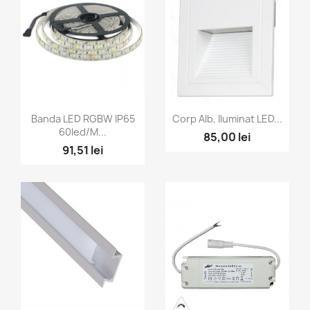
Vizualizare rapida
Vizualizare rapida


Banda LED RGBW IP65
Corp Alb, Iluminat LED...
60led/M...
85,00 lei
91,51 lei