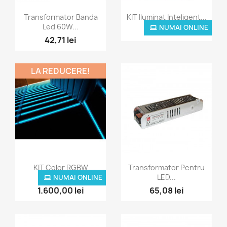
Vizualizare rapida
Vizualizare rapida


Transformator Banda
KIT Iluminat Inteligent...
Led 60W...
NUMAI ONLINE
1.200,00 lei
42,71 lei
LA REDUCERE!
Vizualizare rapida
Vizualizare rapida


KIT Color RGBW
Transformator Pentru
Iluminat...
LED...
NUMAI ONLINE
1.600,00 lei
65,08 lei