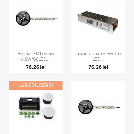
Vizualizare rapida
Vizualizare rapida


Banda LED Lumen
Transformator Pentru
4.8W/60LED,...
LED...
76,26 lei
76,26 lei
LA REDUCERE!