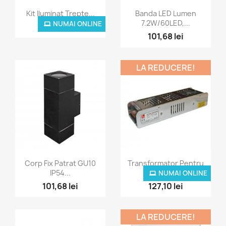
Vizualizare rapida
Vizualizare rapida


Kit Iluminat Trepte...
Banda LED Lumen
7.2W/60LED,...
NUMAI ONLINE
1.800,00 lei
101,68 lei
LA REDUCERE!
Vizualizare rapida
Vizualizare rapida


Corp Fix Patrat GU10
Transformator Pentru
IP54...
LED...
NUMAI ONLINE
101,68 lei
127,10 lei
LA REDUCERE!