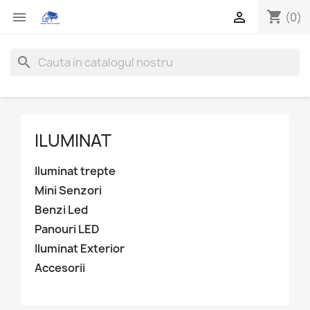
shopping_cart


(0)
search
ILUMINAT
Iluminat trepte
Mini Senzori
Benzi Led
Panouri LED
Iluminat Exterior
Accesorii