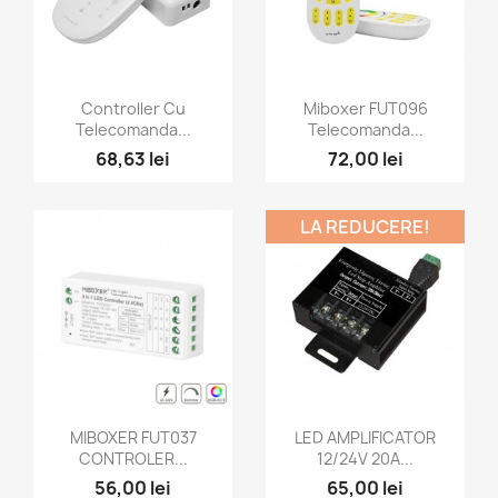
Vizualizare rapida
Vizualizare rapida


Controller Cu
Miboxer FUT096
Telecomanda...
Telecomanda...
68,63 lei
72,00 lei
LA REDUCERE!
Vizualizare rapida
Vizualizare rapida


MIBOXER FUT037
LED AMPLIFICATOR
CONTROLER...
12/24V 20A...
56,00 lei
65,00 lei