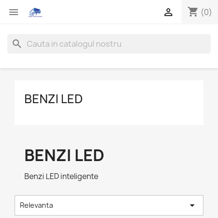
shopping_cart


(0)
search
BENZI LED
BENZI LED
Benzi LED inteligente

Relevanta