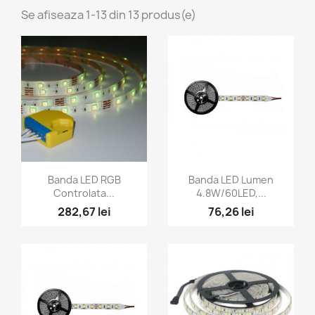
Se afiseaza 1-13 din 13 produs(e)
Vizualizare rapida
Vizualizare rapida


Banda LED RGB
Banda LED Lumen
Controlata...
4.8W/60LED,...
282,67 lei
76,26 lei