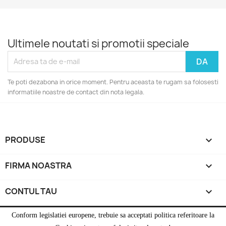
Ultimele noutati si promotii speciale
Te poti dezabona in orice moment. Pentru aceasta te rugam sa folosesti
informatiile noastre de contact din nota legala.
PRODUSE

FIRMA NOASTRA

CONTUL TAU

INFORMATIILE MAGAZINULUI
keyboard_arrow_down
Conform legislatiei europene, trebuie sa acceptati politica referitoare la