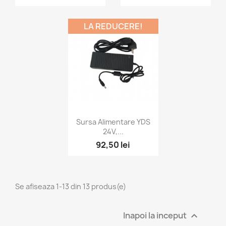
LA REDUCERE!
Vizualizare rapida

Sursa Alimentare YDS
24V,...
92,50 lei
Se afiseaza 1-13 din 13 produs(e)
Inapoi la inceput
