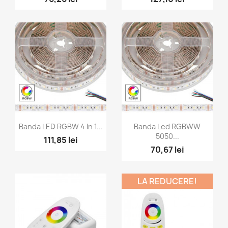
Vizualizare rapida
Vizualizare rapida


Banda LED RGBW 4 In 1...
Banda Led RGBWW
5050...
111,85 lei
70,67 lei
LA REDUCERE!