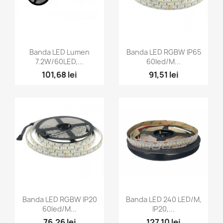
Vizualizare rapida
Vizualizare rapida


Banda LED Lumen
Banda LED RGBW IP65
7.2W/60LED,...
60led/M...
101,68 lei
91,51 lei
Vizualizare rapida
Vizualizare rapida


Banda LED RGBW IP20
Banda LED 240 LED/M,
60led/M...
IP20,...
76,26 lei
127,10 lei