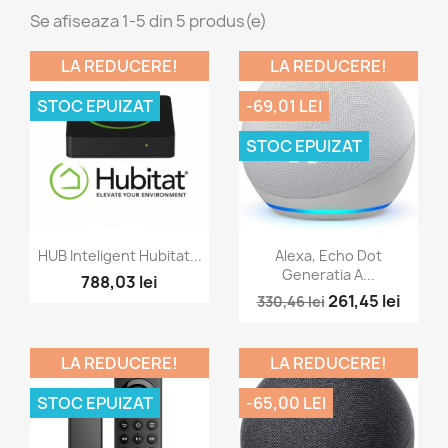
Se afiseaza 1-5 din 5 produs(e)
LA REDUCERE!
LA REDUCERE!
STOC EPUIZAT
-69,01 LEI
STOC EPUIZAT
Vizualizare rapida
Vizualizare rapida


HUB Inteligent Hubitat...
Alexa, Echo Dot
Generatia A...
788,03 lei
261,45 lei
330,46 lei
LA REDUCERE!
LA REDUCERE!
STOC EPUIZAT
-65,00 LEI