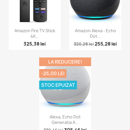
Vizualizare rapida
Vizualizare rapida


Amazon Fire TV Stick
Amazon Alexa - Echo
4K...
Dot...
325,38 lei
255,28 lei
320,28 lei
LA REDUCERE!
-25,00 LEI
STOC EPUIZAT
Vizualizare rapida

Alexa, Echo Dot
Generatia A...
305,46 lei