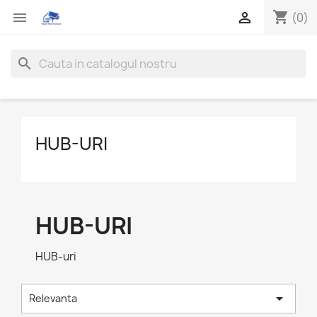
shopping_cart


(0)
search
HUB-URI
HUB-URI
HUB-uri

Relevanta