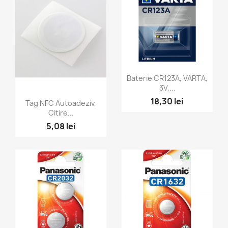
Vizualizare rapida

Baterie CR123A, VARTA,
3V,...
Vizualizare rapida

18,30 lei
Tag NFC Autoadeziv,
Citire...
5,08 lei