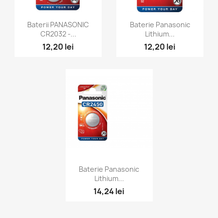
Vizualizare rapida
Vizualizare rapida


Baterii PANASONIC
Baterie Panasonic
CR2032 -...
Lithium...
12,20 lei
12,20 lei
Vizualizare rapida

Baterie Panasonic
Lithium...
14,24 lei