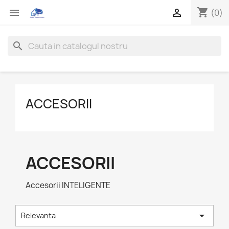
shopping_cart


(0)
search
ACCESORII
ACCESORII
Accesorii INTELIGENTE

Relevanta