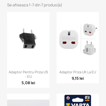
Se afiseaza 1-7 din 7 produs(e)
Vizualizare rapida
Vizualizare rapida


Adaptor Pentru Priza US
Adaptor Priza UK La EU
- EU
9,15 lei
5,08 lei