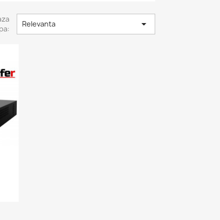
aza

Relevanta
pa: