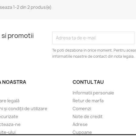
iseaza 1-2 din 2 produs(e)
 si promotii
Te poti dezabona in orice moment. Pentru aceas
informatiile noastre de contact din nota legala.
A NOASTRA
CONTUL TAU
Informatii personale
are legală
Retur de marfa
 și condiții de utilizare
Comenzi
securizate
Note de credit
cteaza-ne
Adrese
ite-ului
Cupoane