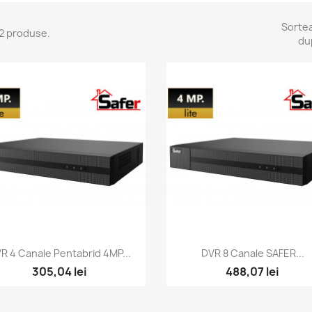
Sorte
2 produse.
du
Vizualizare rapida
Vizualizare rapida


R 4 Canale Pentabrid 4MP...
DVR 8 Canale SAFER...
305,04 lei
488,07 lei