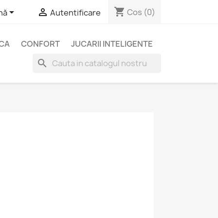
shopping_cart


Cos
(0)
nă
Autentificare
ICA
CONFORT
JUCARII INTELIGENTE
search