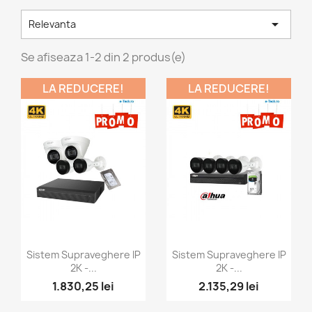

Relevanta
Se afiseaza 1-2 din 2 produs(e)
LA REDUCERE!
LA REDUCERE!
Vizualizare rapida
Vizualizare rapida


Sistem Supraveghere IP
Sistem Supraveghere IP
2K -...
2K -...
1.830,25 lei
2.135,29 lei