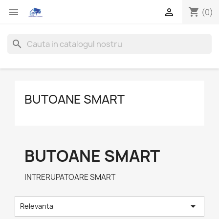
shopping_cart


(0)
search
BUTOANE SMART
BUTOANE SMART
INTRERUPATOARE SMART

Relevanta