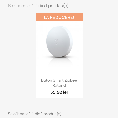
Se afiseaza 1-1 din 1 produs(e)
LA REDUCERE!
Vizualizare rapida

Buton Smart Zigbee
Rotund
55,92 lei
Se afiseaza 1-1 din 1 produs(e)