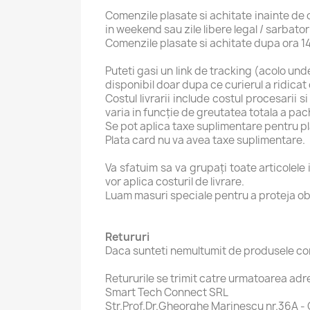
Comenzile plasate si achitate inainte de
in weekend sau zile libere legal / sarbator
Comenzile plasate si achitate dupa ora 14
Puteti gasi un link de tracking (acolo und
disponibil doar dupa ce curierul a ridica
Costul livrarii include costul procesarii s
varia in funcție de greutatea totala a pac
Se pot aplica taxe suplimentare pentru pla
Plata card nu va avea taxe suplimentare.
Va sfatuim sa va grupați toate articolel
vor aplica costuril de livrare.
Luam masuri speciale pentru a proteja obi
Retururi
Daca sunteti nemultumit de produsele coma
Retururile se trimit catre urmatoarea adr
Smart Tech Connect SRL
Str.Prof.Dr.Gheorghe Marinescu nr.36A -