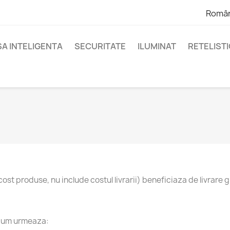
Româ
A INTELIGENTA
SECURITATE
ILUMINAT
RETELIST
t produse, nu include costul livrarii) beneficiaza de livrare g
 cum urmeaza: