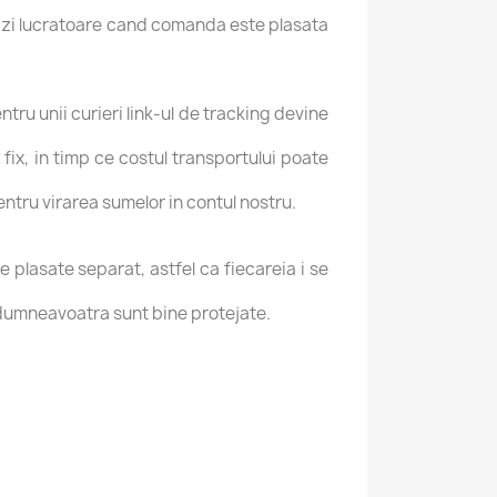
a zi lucratoare cand comanda este plasata
tru unii curieri link-ul de tracking devine
e fix, in timp ce costul transportului poate
entru virarea sumelor in contul nostru.
plasate separat, astfel ca fiecareia i se
e dumneavoatra sunt bine protejate.