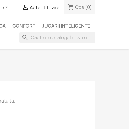
shopping_cart


Cos
(0)
nă
Autentificare
ICA
CONFORT
JUCARII INTELIGENTE
search
ratuita.