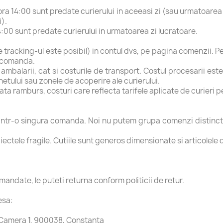
 ora 14:00 sunt predate curierului in aceeasi zi (sau urmatoare
i).
:00 sunt predate curierului in urmatoarea zi lucratoare.
e tracking-ul este posibil) in contul dvs, pe pagina comenzii. Pen
t comanda.
i ambalarii, cat si costurile de transport. Costul procesarii est
hetului sau zonele de acoperire ale curierului.
ta ramburs, costuri care reflecta tarifele aplicate de curieri p
e intr-o singura comanda. Noi nu putem grupa comenzi distincte 
ectele fragile. Cutiile sunt generos dimensionate si articolel
ndate, le puteti returna conform politicii de retur.
esa:
 Camera 1, 900038, Constanta