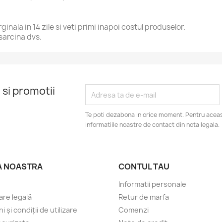
inala in 14 zile si veti primi inapoi costul produselor.
sarcina dvs.
 si promotii
Te poti dezabona in orice moment. Pentru aceas
informatiile noastre de contact din nota legala.
A NOASTRA
CONTUL TAU
Informatii personale
are legală
Retur de marfa
 și condiții de utilizare
Comenzi