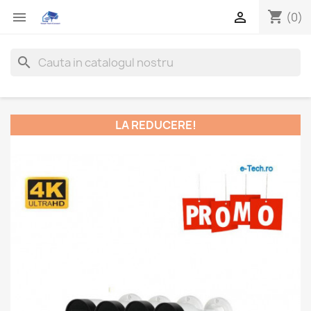
shopping_cart


(0)
search
LA REDUCERE!