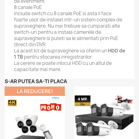
de eveniment.
8 canale PoE
Include switch cu 8 canale PoE si asta il face
foarte usor de instalat intr-un sistem complex de
supraveghere. Nu mai trebuie sa cumparati alte
switch-uri pentru a instala camerele de
supraveghere si puteti sa le alimentati prin PoE
direct din DVR.
La acest kit de supraveghere va oferim un
HDD de
1 TB
pentru stocarea inregistrarilor.
La cerere se poate inlocui HDD cu un altul de
capacitate mai mare.
S-AR PUTEA SA-TI PLACA
LA REDUCERE!