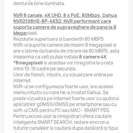
destul de bine iluminata.
NVR 8 canale, 4K UHD, 8 x PoE, 80Mbps, Dahua
NVR2108HS-8P-4KS2. NVR performant care
suporta camere de supraveghere de pana la 8
Mega
pixeli.
Rezolutie superioara si bandwith 80 MBPS
NVR-ul suporta camere de maxim 8 megapixeli si
are o latime da banda de intrare de 80 MBPS, asta
inseamna ca veti putea instala
8 camere 4K
*8megapixeli
si acestea vor inregistra la o rata
intre 10-15 cadre pe secunda.
Usor de folosit, intuitiv, cu vizualizare online pe
internet
NVR-ul se configureaza foarte usor, are acelasi
meniu intuitiv cu care ne-a invatat Dahua. Se
poate vizualiza pe internet foarte usor cu ajutorul
aplicatiilor gDMSS/iDMSS pe smartphone sau cu
soft-ul CMS pentru PC sau MAC - SMART PSS.
Pentru acces usor la inregistrari ofera cautare
inteligenta SMART SEARCH, redare sincron a
tuturor canalelor si cautare dupa dată/oră şi tipul