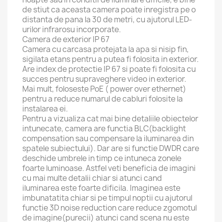
de stiut ca aceasta camera poate inregistra pe o
distanta de pana la 30 de metri, cu ajutorul LED-
urilor infrarosu incorporate.
Camera de exterior IP 67
Camera cu carcasa protejata la apa si nisip fin,
sigilata etans pentru a putea fi folosita in exterior.
Are index de protectie IP 67 si poate fi folosita cu
succes pentru supraveghere video in exterior.
Mai mult, foloseste PoE ( power over ethernet)
pentru a reduce numarul de cabluri folosite la
instalarea ei.
Pentru a vizualiza cat mai bine detaliile obiectelor
intunecate, camera are functia BLC(backlight
compensation sau compensare la iluminarea din
spatele subiectului). Dar are si functie DWDR care
deschide umbrele in timp ce intuneca zonele
foarte luminoase. Astfel veti beneficia de imagini
cu mai multe detalii chiar si atunci cand
iluminarea este foarte dificila. Imaginea este
imbunatatita chiar si pe timpul noptii cu ajutorul
functie 3D noise reduction care reduce zgomotul
de imagine(purecii) atunci cand scena nu este