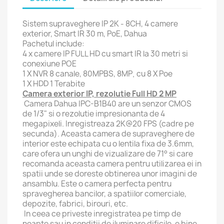
Sistem supraveghere IP 2K - 8CH, 4 camere
exterior, Smart IR 30 m, PoE, Dahua
Pachetul include:
4 x camere IP FULL HD cu smart IR la 30 metri si
conexiune POE
1 X NVR 8 canale, 80MPBS, 8MP
cu 8 X Poe
,
1 X HDD 1 Terabite
Camera exterior IP, rezolutie Full HD 2 MP
Camera Dahua IPC-B1B40 are un senzor CMOS
de 1/3" si o rezolutie impresionanta de 4
megapixeli. Inregistreaza 2K@20 FPS (cadre pe
secunda). Aceasta camera de supraveghere de
interior este echipata cu o lentila fixa de 3.6mm,
care ofera un unghi de vizualizare de 71° si care
recomanda aceasta camera pentru utilizarea ei in
spatii unde se doreste obtinerea unor imagini de
ansamblu. Este o camera perfecta pentru
spravegherea bancilor, a spatiilor comerciale,
depozite, fabrici, birouri, etc.
In ceea ce priveste inregistratea pe timp de
noapte sau in conditii de iluminare dificile, e bine