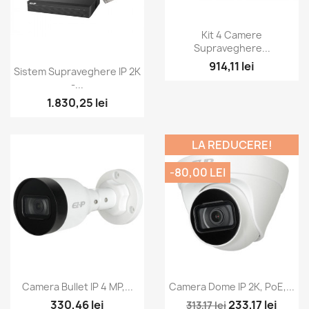
Vizualizare rapida

Kit 4 Camere
Supraveghere...
914,11 lei
Vizualizare rapida

Sistem Supraveghere IP 2K
-...
1.830,25 lei
LA REDUCERE!
-80,00 LEI
Vizualizare rapida
Vizualizare rapida


Camera Bullet IP 4 MP,...
Camera Dome IP 2K, PoE,...
330,46 lei
233,17 lei
313,17 lei