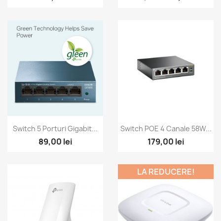
Vizualizare rapida
Vizualizare rapida


Switch 5 Porturi Gigabit...
Switch POE 4 Canale 58W...
89,00 lei
179,00 lei
LA REDUCERE!