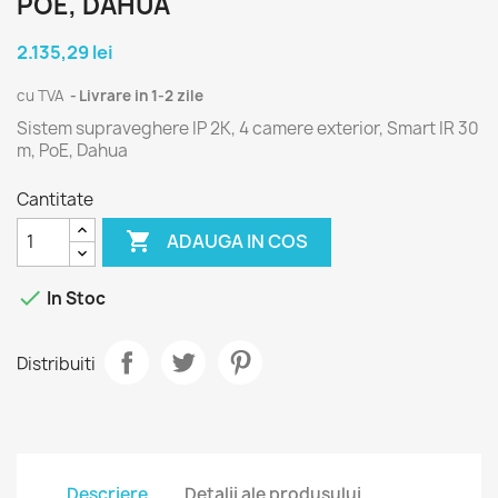
POE, DAHUA
2.135,29 lei
cu TVA
Livrare in 1-2 zile
Sistem supraveghere IP 2K, 4 camere exterior, Smart IR 30
m, PoE, Dahua
Cantitate

ADAUGA IN COS

In Stoc
Distribuiti
Descriere
Detalii ale produsului