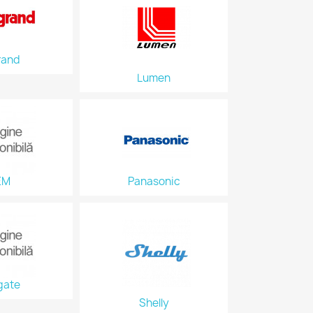
rand
Lumen
EM
Panasonic
gate
Shelly