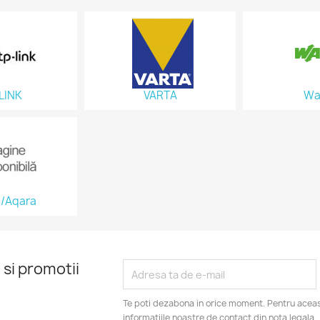
LINK
VARTA
Wa
i/Aqara
 si promotii
Te poti dezabona in orice moment. Pentru aceas
informatiile noastre de contact din nota legala.