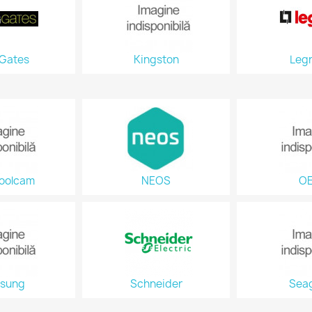
 Gates
Kingston
Leg
oolcam
NEOS
O
sung
Schneider
Sea