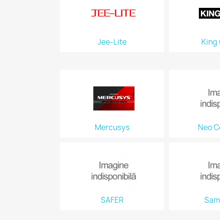
Jee-Lite
King
Mercusys
Neo C
SAFER
Sam