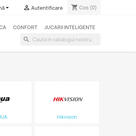
shopping_cart


Cos
(0)
nă
Autentificare
ICA
CONFORT
JUCARII INTELIGENTE
search
HUA
Hikvision