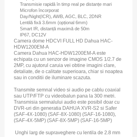
Transmisie rapidă în timp real pe distanțe mari
Microfon încorporat
Day/Night(ICR), AWB, AGC, BLC, 2DNR
Lentilă fixă 3.6mm (opțional 6mm)
Smart IR, distanță maximă de 50m
IP67, DC12V
Camera dome HDCVI FULL HD Dahua HAC-
HDW1200EM-A
Camera Dahua HAC-HDW1200EM-A este
echipata cu un senzor de imagine CMOS 1/2.7 de
2MP, cu ajutorul caruia vei obtine imagini clare,
detaliate, de o calitate superioara, chiar si noaptea
sau in conditii de iluminare scazuta.
Transmite semnal video si audio pe cablu coaxial
sau UTP/FTP cu videobalun pana la 300 metri.
Transmisia semnalului audio este posibil doar cu
DVR-uri din generatia DAHUA XVR-S2 si Safer
(SAF-4X-1080) (SAF-8X-1080) (SAF-16-1080),
(SAF-4X-5MP) (SAF-8X-5MP) (SAF-16-5MP)
Unghi larg de supraveghere cu lentila de 2.8 mm