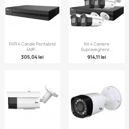
Vizualizare rapida
Vizualizare rapida


DVR 4 Canale Pentabrid
Kit 4 Camere
4MP...
Supraveghere...
305,04 lei
914,11 lei