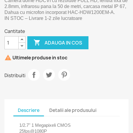
Camera dome HDCVI cu rezolutie FULL HD, lentila fixa de
2.8mm, infrarosu pana la 50 de metri, carcasa metal IP 67,
Dahua cu microfon incorporat HAC-HDW1200EM-A.
IN STOC – Livrare 1-2 zile lucratoare
Cantitate

ADAUGA IN COS

Ultimele produse in stoc
Distribuiti
Descriere
Detalii ale produsului
1/2.7" 1 Megapixeli CMOS
25fps@1080P