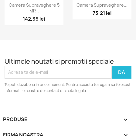
Vizualizare rapida
Vizualizare rapida


Camera Supraveghere 5
Camera Supraveghere...
MP...
73,21 lei
142,35 lei
Ultimele noutati si promotii speciale
Te poti dezabona in orice moment. Pentru aceasta te rugam sa folosesti
informatiile noastre de contact din nota legala.
PRODUSE

FIRMA NOASTRA
