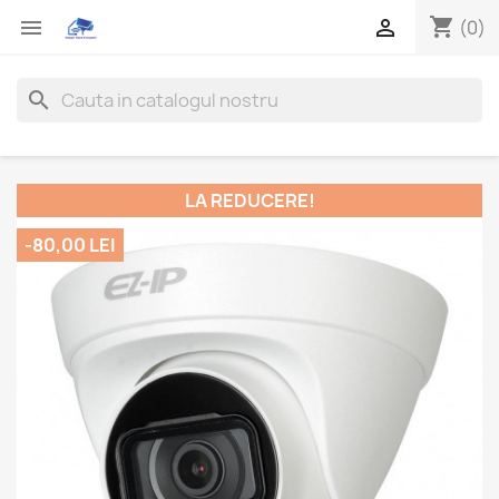
shopping_cart


(0)
search
LA REDUCERE!
-80,00 LEI