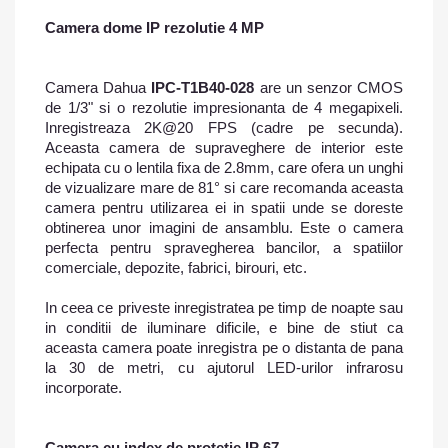
Camera dome IP rezolutie 4 MP
Camera Dahua
IPC-T1B40-028
are un senzor CMOS
de 1/3" si o rezolutie impresionanta de 4 megapixeli.
Inregistreaza 2K@20 FPS (cadre pe secunda).
Aceasta camera de supraveghere de interior este
echipata cu o lentila fixa de 2.8mm, care ofera un unghi
de vizualizare mare de 81° si care recomanda aceasta
camera pentru utilizarea ei in spatii unde se doreste
obtinerea unor imagini de ansamblu. Este o camera
perfecta pentru spravegherea bancilor, a spatiilor
comerciale, depozite, fabrici, birouri, etc.
In ceea ce priveste inregistratea pe timp de noapte sau
in conditii de iluminare dificile, e bine de stiut ca
aceasta camera poate inregistra pe o distanta de pana
la 30 de metri, cu ajutorul LED-urilor infrarosu
incorporate.
Camera cu index de protetie IP 67