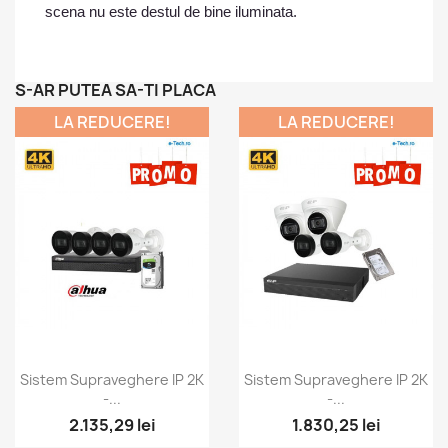
scena nu este destul de bine iluminata.
S-AR PUTEA SA-TI PLACA
LA REDUCERE!
LA REDUCERE!
Vizualizare rapida
Vizualizare rapida


Sistem Supraveghere IP 2K
Sistem Supraveghere IP 2K
-...
-...
2.135,29 lei
1.830,25 lei