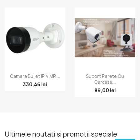
Vizualizare rapida
Vizualizare rapida


Camera Bullet IP 4 MP,...
Suport Perete Cu
Carcasa...
330,46 lei
89,00 lei
Ultimele noutati si promotii speciale