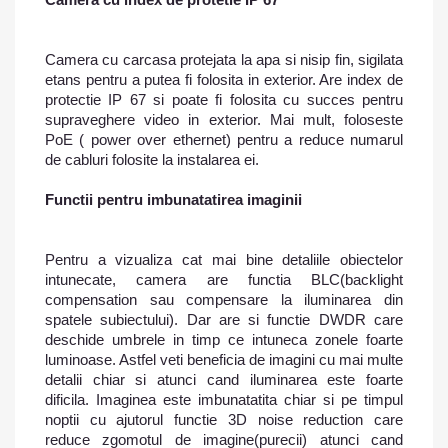
Camera cu carcasa protejata la apa si nisip fin, sigilata
etans pentru a putea fi folosita in exterior. Are index de
protectie IP 67 si poate fi folosita cu succes pentru
supraveghere video in exterior. Mai mult, foloseste
PoE ( power over ethernet) pentru a reduce numarul
de cabluri folosite la instalarea ei.
Functii pentru imbunatatirea imaginii
Pentru a vizualiza cat mai bine detaliile obiectelor
intunecate, camera are functia BLC(backlight
compensation sau compensare la iluminarea din
spatele subiectului). Dar are si functie DWDR care
deschide umbrele in timp ce intuneca zonele foarte
luminoase. Astfel veti beneficia de imagini cu mai multe
detalii chiar si atunci cand iluminarea este foarte
dificila. Imaginea este imbunatatita chiar si pe timpul
noptii cu ajutorul functie 3D noise reduction care
reduce zgomotul de imagine(purecii) atunci cand